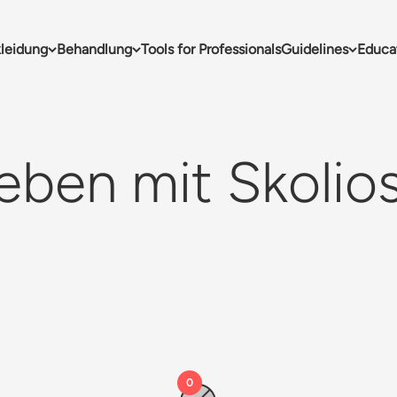
leidung
Behandlung
Tools for Professionals
Guidelines
Educa
0